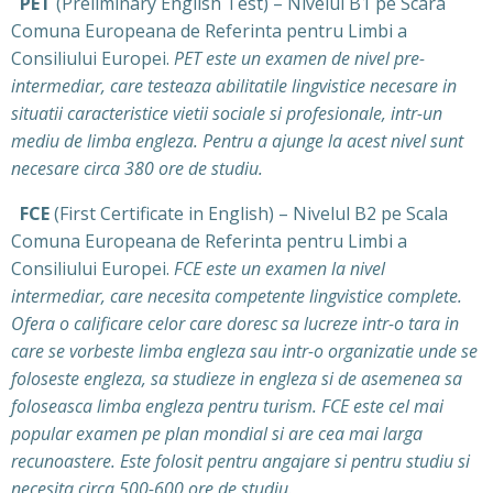
PET
(Preliminary English Test) – Nivelul B1 pe Scara
Comuna Europeana de Referinta pentru Limbi a
Consiliului Europei.
PET este un examen de nivel pre-
intermediar, care testeaza abilitatile lingvistice necesare in
situatii caracteristice vietii sociale si profesionale, intr-un
mediu de limba engleza. Pentru a ajunge la acest nivel sunt
necesare circa 380 ore de studiu.
FCE
(First Certificate in English) – Nivelul B2 pe Scala
Comuna Europeana de Referinta pentru Limbi a
Consiliului Europei.
FCE este un examen la nivel
intermediar, care necesita competente lingvistice complete.
Ofera o calificare celor care doresc sa lucreze intr-o tara in
care se vorbeste limba engleza sau intr-o organizatie unde se
foloseste engleza, sa studieze in engleza si de asemenea sa
foloseasca limba engleza pentru turism. FCE este cel mai
popular examen pe plan mondial si are cea mai larga
recunoastere. Este folosit pentru angajare si pentru studiu si
necesita circa 500-600 ore de studiu.