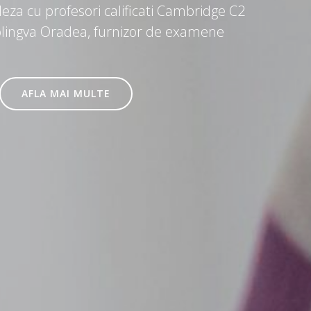
eza cu profesori calificati Cambridge C2
olingva Oradea, furnizor de examene
AFLA MAI MULTE