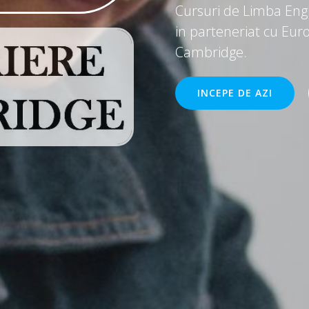
Cursuri de Limba Engl
in parteneriat cu Eur
Cambridge.
INCEPE DE AZI