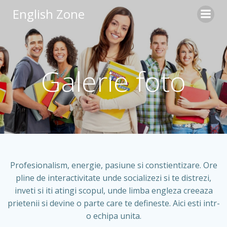
Skip
English Zone
to
content
Galerie foto
Profesionalism, energie, pasiune si constientizare. Ore
pline de interactivitate unde socializezi si te distrezi,
inveti si iti atingi scopul, unde limba engleza creeaza
prietenii si devine o parte care te defineste. Aici esti intr-
o echipa unita.